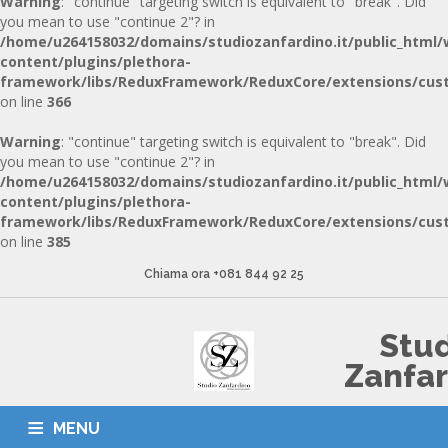
Warning
: "continue" targeting switch is equivalent to "break". Did
you mean to use "continue 2"? in
/home/u264158032/domains/studiozanfardino.it/public_html/
content/plugins/plethora-
framework/libs/ReduxFramework/ReduxCore/extensions/cust
on line
366
Warning
: "continue" targeting switch is equivalent to "break". Did
you mean to use "continue 2"? in
/home/u264158032/domains/studiozanfardino.it/public_html/
content/plugins/plethora-
framework/libs/ReduxFramework/ReduxCore/extensions/cust
on line
385
Chiama ora +081 844 92 25
Stu
Zanfa
MENU